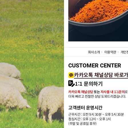
회사소개
이용약관
개인
CUSTOMER CENTER
카카오톡 채널상담 바로
1:1 문의하기
카카오톡 채널상담
또는
자사몰 내 1:1문의
로
더욱 빠르고 친절한 상담 도와드리겠습니다.
고객센터 운영시간
근무시간 : 오전 9시 30분 ~ 오후 5시 30분
점심시간 : 오후 12시 ~ 오후 1시
(주말 및 공휴일 휴무)