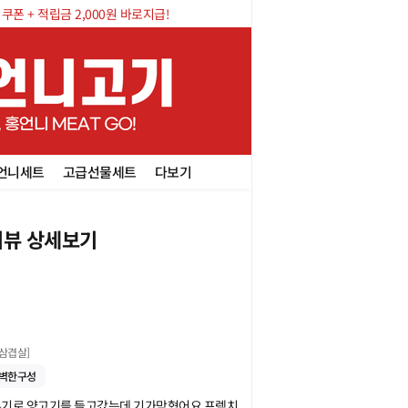
폰 + 적립금 2,000원 바로지급!
언니세트
고급선물세트
다보기
뷰 상세보기
양꽃삼겹살
]
벽한구성
무기로 양고기를 들고갔는데 기가막혔어요 프렘치