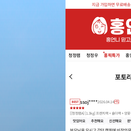
지금 가입하면 무료배송 쿠
청정램
청정우
홍픽특가
홍
포토리
ssoj****
2026.04.14
BEST
[
[청정램A] [1.3kg] 프렌치랙 + 숄더랙 + 
맛있어요
추천해요
신선해요
완
부모님을 모시고 갔던 캠핑에 비장의