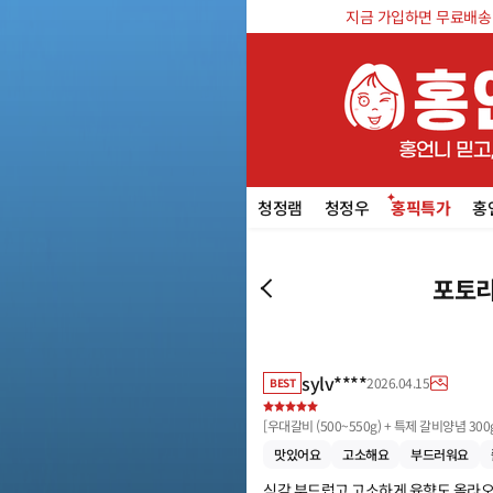
지금 가입하면 무료배송 쿠
청정램
청정우
홍픽특가
홍
포토리
sylv****
2026.04.15
BEST
[
우대갈비 (500~550g) + 특제 갈비양념 300
맛있어요
고소해요
부드러워요
식감 부드럽고 고소하게 육향도 올라오