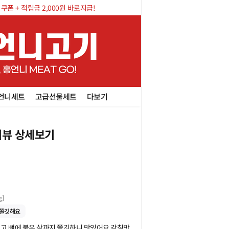
폰 + 적립금 2,000원 바로지급!
언니세트
고급선물세트
다보기
뷰 상세보기
g
]
쫄깃해요
고 뼈에 붙은 살까지 쫄깃하니 맛있어요 감칠맛