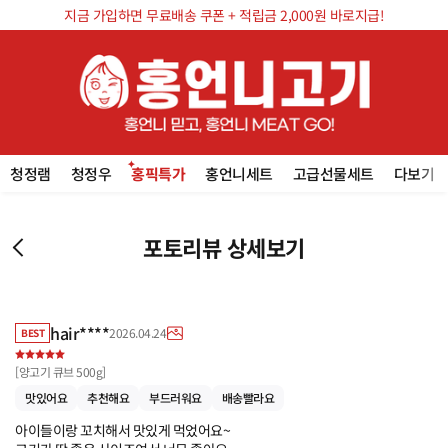
지금 가입하면 무료배송 쿠폰 + 적립금 2,000원 바로지급!
청정램
청정우
홍픽특가
홍언니세트
고급선물세트
다보기
포토리뷰 상세보기
hair****
2026.04.24
BEST
[
양고기 큐브 500g
]
맛있어요
추천해요
부드러워요
배송빨라요
아이들이랑 꼬치해서 맛있게 먹었어요~
