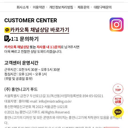
회사소개
이용약관
개인정보처리방침
제휴문의
대량구매문의
CUSTOMER CENTER
카카오톡 채널상담 바로가기
1:1 문의하기
카카오톡 채널상담
또는
자사몰 내 1:1문의
로 남겨주시면
더욱 빠르고 친절한 상담 도와드리겠습니다.
고객센터 운영시간
근무시간 : 오전 9시 30분 ~ 오후 5시 30분
점심시간 : 오후 12시 ~ 오후 1시
(주말 및 공휴일 휴무)
(주) 홍언니고기 푸드
서울특별시 금천구 두산로13길 31(독산동)
사업자등록번호 894-85-02021
대표자명 : 홍미애
E-mail : info@miatrading.co.kr
통신판매업신고번호 제 2022-서울금천-1021호
©2021 by 홍언니고기푸드 All Rights Reserved.
홍언니고기의 디자인 및 모든 콘텐츠와 이미지는 홍언니고기에 저작권이 있음을 공지합니
다.