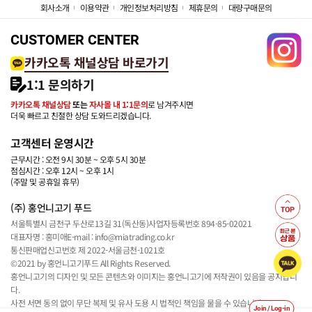
회사소개
이용약관
개인정보처리방침
제휴문의
대량구매문의
CUSTOMER CENTER
카카오톡 채널상담 바로가기
1:1 문의하기
카카오톡 채널상담
또는
자사몰 내 1:1문의
로 남겨주시면
더욱 빠르고 친절한 상담 도와드리겠습니다.
고객센터 운영시간
근무시간 : 오전 9시 30분 ~ 오후 5시 30분
점심시간 : 오후 12시 ~ 오후 1시
(주말 및 공휴일 휴무)
(주) 홍언니고기 푸드
서울특별시 금천구 두산로13길 31(독산동)
사업자등록번호 894-85-02021
대표자명 : 홍미애
E-mail : info@miatrading.co.kr
통신판매업신고번호 제 2022-서울금천-1021호
©2021 by 홍언니고기푸드 All Rights Reserved.
홍언니고기의 디자인 및 모든 콘텐츠와 이미지는 홍언니고기에 저작권이 있음을 공지합니
다.
사전 서면 동의 없이 무단 복제 및 유사 도용 시 법적인 책임을 물을 수 있습니다.
Join / Log-in