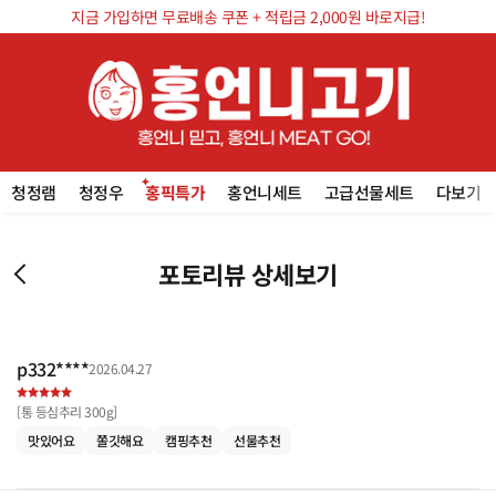
지금 가입하면 무료배송 쿠폰 + 적립금 2,000원 바로지급!
청정램
청정우
홍픽특가
홍언니세트
고급선물세트
다보기
포토리뷰 상세보기
p332****
2026.04.27
[
통 등심추리 300g
]
맛있어요
쫄깃해요
캠핑추천
선물추천