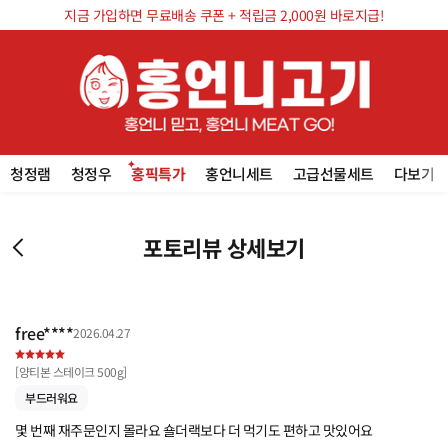
지금 가입하면 무료배송 쿠폰 + 적립금 2,000원 바로지급!
청정램
청정우
홍픽특가
홍언니세트
고급선물세트
다보기
포토리뷰 상세보기
free****
2026.04.27
[
양티본 스테이크 500g
]
부드러워요
몇 번째 재주문인지 몰라요 숄더랙보다 더 먹기도 편하고 맛있어요