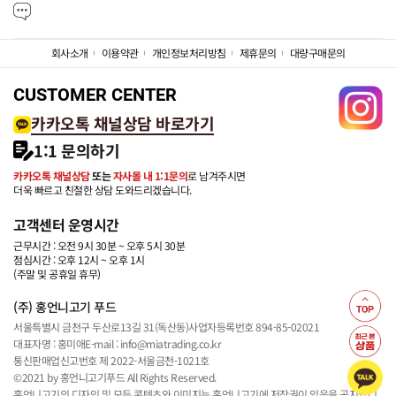
회사소개
이용약관
개인정보처리방침
제휴문의
대량구매문의
CUSTOMER CENTER
카카오톡 채널상담 바로가기
1:1 문의하기
카카오톡 채널상담
또는
자사몰 내 1:1문의
로 남겨주시면
더욱 빠르고 친절한 상담 도와드리겠습니다.
고객센터 운영시간
근무시간 : 오전 9시 30분 ~ 오후 5시 30분
점심시간 : 오후 12시 ~ 오후 1시
(주말 및 공휴일 휴무)
(주) 홍언니고기 푸드
서울특별시 금천구 두산로13길 31(독산동)
사업자등록번호 894-85-02021
대표자명 : 홍미애
E-mail : info@miatrading.co.kr
통신판매업신고번호 제 2022-서울금천-1021호
©2021 by 홍언니고기푸드 All Rights Reserved.
홍언니고기의 디자인 및 모든 콘텐츠와 이미지는 홍언니고기에 저작권이 있음을 공지합니