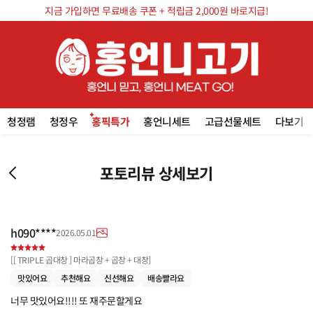
지금 가입하면 무료배송 쿠폰 + 적립금 2,000원 바로지급!
청정램
청정우
홍픽특가
홍언니세트
고급선물세트
다보기
포토리뷰 상세보기
h090****
2026.05.01
[
[ TRIPLE 곱대창 ] 마라곱창 + 곱창 + 대창
]
맛있어요
추천해요
신선해요
배송빨라요
너무 맛있어요!!!! 또 재주문할게요