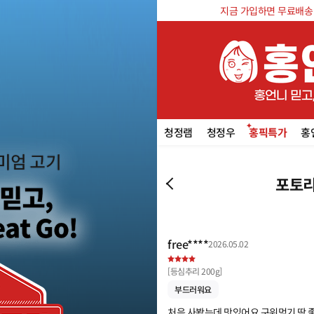
지금 가입하면 무료배송 쿠
청정램
청정우
홍픽특가
홍
포토리
free****
2026.05.02
[
등심추리 200g
]
부드러워요
처음 사봤는데 맛있어요 구워먹기 딱 