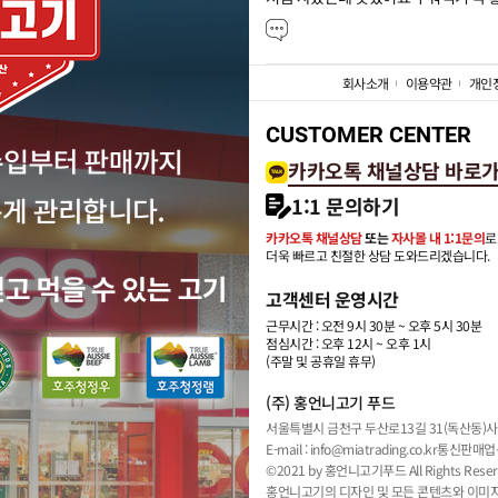
회사소개
이용약관
개인
CUSTOMER CENTER
카카오톡 채널상담 바로
1:1 문의하기
카카오톡 채널상담
또는
자사몰 내 1:1문의
로
더욱 빠르고 친절한 상담 도와드리겠습니다.
고객센터 운영시간
근무시간 : 오전 9시 30분 ~ 오후 5시 30분
점심시간 : 오후 12시 ~ 오후 1시
(주말 및 공휴일 휴무)
(주) 홍언니고기 푸드
서울특별시 금천구 두산로13길 31(독산동)
사
E-mail : info@miatrading.co.kr
통신판매업신
©2021 by 홍언니고기푸드 All Rights Reser
홍언니고기의 디자인 및 모든 콘텐츠와 이미