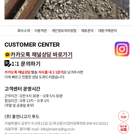
회사소개
이용약관
개인정보처리방침
제휴문의
대량구매문의
CUSTOMER CENTER
카카오톡 채널상담 바로가기
1:1 문의하기
카카오톡 채널상담
또는
자사몰 내 1:1문의
로 남겨주시면
더욱 빠르고 친절한 상담 도와드리겠습니다.
고객센터 운영시간
근무시간 : 오전 9시 30분 ~ 오후 5시 30분
점심시간 : 오후 12시 ~ 오후 1시
(주말 및 공휴일 휴무)
(주) 홍언니고기 푸드
서울특별시 금천구 두산로13길 31(독산동)
사업자등록번호 894-85-02021
대표자명 : 홍미애
E-mail : info@miatrading.co.kr