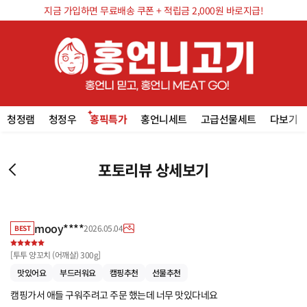
지금 가입하면 무료배송 쿠폰 + 적립금 2,000원 바로지급!
청정램
청정우
홍픽특가
홍언니세트
고급선물세트
다보기
포토리뷰 상세보기
mooy****
2026.05.04
BEST
[
투투 양꼬치 (어깨살) 300g
]
맛있어요
부드러워요
캠핑추천
선물추천
캠핑가서 애들 구워주려고 주문 했는데 너무 맛있다네요