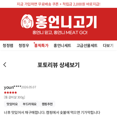
지금 가입하면 무료배송 쿠폰 + 적립금 2,000원 바로지급!
청정램
청정우
홍픽특가
홍언니세트
고급선물세트
다보기
포토리뷰 상세보기
youn****
2026.05.07
[
통 갈비살 300g
]
맛있어요
부드러워요
캠핑추천
너후 맛있어서 재구매합니다. 캠핑에서 숯불에 먹으면 기가막힙니다