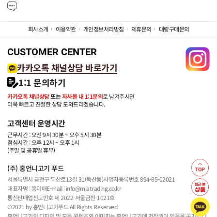
회사소개
이용약관
개인정보처리방침
제휴문의
대량구매문의
CUSTOMER CENTER
카카오톡 채널상담 바로가기
1:1 문의하기
카카오톡 채널상담
또는
자사몰 내 1:1문의
로 남겨주시면
더욱 빠르고 친절한 상담 도와드리겠습니다.
고객센터 운영시간
근무시간 : 오전 9시 30분 ~ 오후 5시 30분
점심시간 : 오후 12시 ~ 오후 1시
(주말 및 공휴일 휴무)
(주) 홍언니고기 푸드
서울특별시 금천구 두산로13길 31(독산동)
사업자등록번호 894-85-02021
대표자명 : 홍미애
E-mail : info@miatrading.co.kr
통신판매업신고번호 제 2022-서울금천-1021호
©2021 by 홍언니고기푸드 All Rights Reserved.
홍언니고기의 디자인 및 모든 콘텐츠와 이미지는 홍언니고기에 저작권이 있음을 공지합니