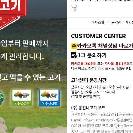
회사소개
이용약관
개인
CUSTOMER CENTER
카카오톡 채널상담 바로
1:1 문의하기
카카오톡 채널상담
또는
자사몰 내 1:1문의
로
더욱 빠르고 친절한 상담 도와드리겠습니다.
고객센터 운영시간
근무시간 : 오전 9시 30분 ~ 오후 5시 30분
점심시간 : 오후 12시 ~ 오후 1시
(주말 및 공휴일 휴무)
(주) 홍언니고기 푸드
서울특별시 금천구 두산로13길 31(독산동)
사
E-mail : info@miatrading.co.kr
통신판매업신
©2021 by 홍언니고기푸드 All Rights Reser
홍언니고기의 디자인 및 모든 콘텐츠와 이미