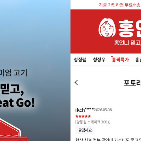
지금 가입하면 무료배송 쿠
청정램
청정우
홍픽특가
홍
포토리
ikch****
2026.05.08
[
양등심 스테이크 300g
]
깔끔해요
항상 시켜 먹는 곳인데 가성비도 좋고 