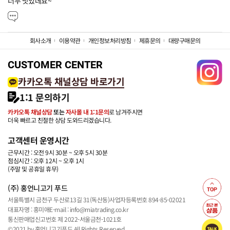
너무 맛있데요~
회사소개
이용약관
개인정보처리방침
제휴문의
대량구매문의
CUSTOMER CENTER
카카오톡 채널상담 바로가기
1:1 문의하기
카카오톡 채널상담
또는
자사몰 내 1:1문의
로 남겨주시면
더욱 빠르고 친절한 상담 도와드리겠습니다.
고객센터 운영시간
근무시간 : 오전 9시 30분 ~ 오후 5시 30분
점심시간 : 오후 12시 ~ 오후 1시
(주말 및 공휴일 휴무)
(주) 홍언니고기 푸드
서울특별시 금천구 두산로13길 31(독산동)
사업자등록번호 894-85-02021
대표자명 : 홍미애
E-mail : info@miatrading.co.kr
통신판매업신고번호 제 2022-서울금천-1021호
©2021 by 홍언니고기푸드 All Rights Reserved.