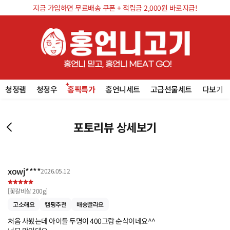
지금 가입하면 무료배송 쿠폰 + 적립금 2,000원 바로지급!
청정램
청정우
홍픽특가
홍언니세트
고급선물세트
다보기
포토리뷰 상세보기
xowj****
2026.05.12
[
꽃갈비살 200g
]
고소해요
캠핑추천
배송빨라요
처음 사봤는데 아이들 두명이 400그람 순삭이네요^^
