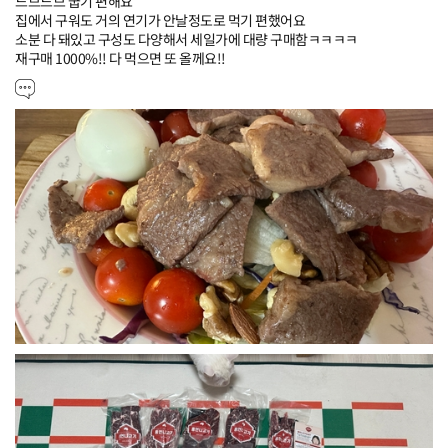
느므느므 굽기 편해요

집에서 구워도 거의 연기가 안날정도로 먹기 편했어요

소분 다 돼있고 구성도 다양해서 세일가에 대량 구매함ㅋㅋㅋㅋ

재구매 1000%!! 다 먹으면 또 올께요!!