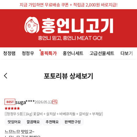
지금 가입하면 무료배송 쿠폰 + 적립금 2,000원 바로지급!
청정램
청정우
홍픽특가
홍언니세트
고급선물세트
다보기
포토리뷰 상세보기
suga****
2026.05.12
BEST
[
[청정우 5종] [1kg] 꽃갈비 + 살치살 + 바베큐차돌 + 갈비살 + 부채살
]
맛있어요
깔끔해요
추천해요
완벽한구성
느므느므 맛있고~
