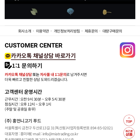
회사소개
이용약관
개인정보처리방침
제휴문의
대량구매문의
CUSTOMER CENTER
카카오톡 채널상담 바로가기
1:1 문의하기
카카오톡 채널상담
또는
자사몰 내 1:1문의
로 남겨주시면
더욱 빠르고 친절한 상담 도와드리겠습니다.
고객센터 운영시간
근무시간 : 오전 9시 30분 ~ 오후 5시 30분
점심시간 : 오후 12시 ~ 오후 1시
(주말 및 공휴일 휴무)
(주) 홍언니고기 푸드
서울특별시 금천구 두산로13길 31(독산동)
사업자등록번호 894-85-02021
대표자명 : 홍미애
E-mail : info@miatrading.co.kr
통신판매업신고번호 제 2022-서울금천-1021호