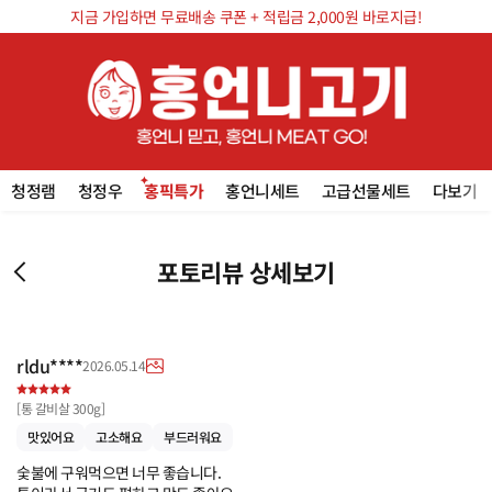
지금 가입하면 무료배송 쿠폰 + 적립금 2,000원 바로지급!
청정램
청정우
홍픽특가
홍언니세트
고급선물세트
다보기
포토리뷰 상세보기
rldu****
2026.05.14
[
통 갈비살 300g
]
맛있어요
고소해요
부드러워요
숯불에 구워먹으면 너무 좋습니다.
