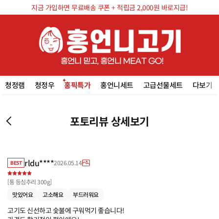
지금 가입하면 무료배송 쿠폰 + 적립금 2,000원 바로지급!
청정램
청정우
홍픽특가
홍언니세트
고급선물세트
다보기
포토리뷰 상세보기
rldu****
2026.05.14
BEST
[
통 등심추리 300g
]
맛있어요
고소해요
부드러워요
고기도 신선하고 숯불에 구워먹기 좋습니다!
