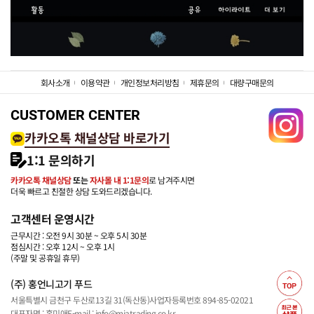
회사소개
이용약관
개인정보처리방침
제휴문의
대량구매문의
CUSTOMER CENTER
카카오톡 채널상담 바로가기
1:1 문의하기
카카오톡 채널상담
또는
자사몰 내 1:1문의
로 남겨주시면
더욱 빠르고 친절한 상담 도와드리겠습니다.
고객센터 운영시간
근무시간 : 오전 9시 30분 ~ 오후 5시 30분
점심시간 : 오후 12시 ~ 오후 1시
(주말 및 공휴일 휴무)
(주) 홍언니고기 푸드
서울특별시 금천구 두산로13길 31(독산동)
사업자등록번호 894-85-02021
대표자명 : 홍미애
E-mail : info@miatrading.co.kr