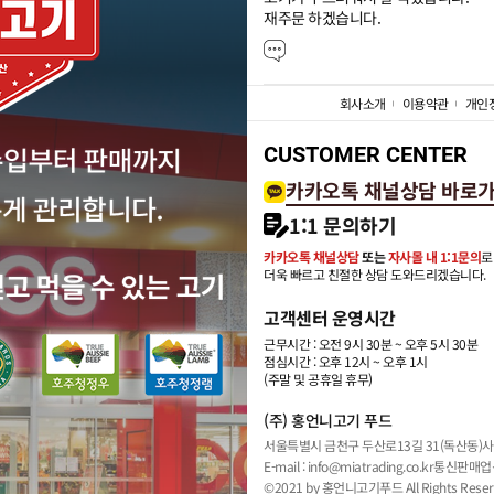
재주문 하겠습니다.
회사소개
이용약관
개인
CUSTOMER CENTER
카카오톡 채널상담 바로
1:1 문의하기
카카오톡 채널상담
또는
자사몰 내 1:1문의
로
더욱 빠르고 친절한 상담 도와드리겠습니다.
고객센터 운영시간
근무시간 : 오전 9시 30분 ~ 오후 5시 30분
점심시간 : 오후 12시 ~ 오후 1시
(주말 및 공휴일 휴무)
(주) 홍언니고기 푸드
서울특별시 금천구 두산로13길 31(독산동)
사
E-mail : info@miatrading.co.kr
통신판매업신
©2021 by 홍언니고기푸드 All Rights Reser