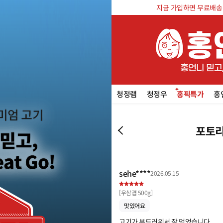
지금 가입하면 무료배송 쿠
청정램
청정우
홍픽특가
홍
포토리
sehe****
2026.05.15
[
우삼겹 500g
]
맛있어요
고기가 부드러워서 잘 먹었습니다.
