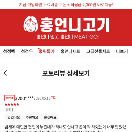
지금 가입하면 무료배송 쿠폰 + 적립금 2,000원 바로지급!
청정램
청정우
홍픽특가
홍언니세트
고급선물세트
다보기
포토리뷰 상세보기
a200****
2026.05.18
BEST
[
곱창
]
맛있어요
추천해요
쫄깃해요
냄새에 예민한 편인데 누린내가 하나도 안나고 곱이 꽉 차있는게 너무 맛있었