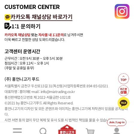
CUSTOMER CENTER
카카오톡 채널상담 바로가기
1:1 문의하기
카카오톡 채널상담
또는
자사몰 내 1:1문의
로 남겨주시면
더욱 빠르고 친절한 상담 도와드리겠습니다.
고객센터 운영시간
근무시간 : 오전 9시 30분 ~ 오후 5시 30분
점심시간 : 오후 12시 ~ 오후 1시
(주말 및 공휴일 휴무)
(주) 홍언니고기 푸드
서울특별시 금천구 두산로13길 31(독산동)
사업자등록번호 894-85-02021
대표자명 : 홍미애
E-mail : info@miatrading.co.kr
통신판매업신고번호 제 2022-서울금천-1021호
©2021 by 홍언니고기푸드 All Rights Reserved.
홍언니고기의 디자인 및 모든 콘텐츠와 이미지는 홍언니고기에 저작권이 있음을 공지합니
다.
사전 서면 동의 없이 무단 복제 및 유사 도용 시 법적인 책임을 물을 수 있습니다.
Join / Log-in