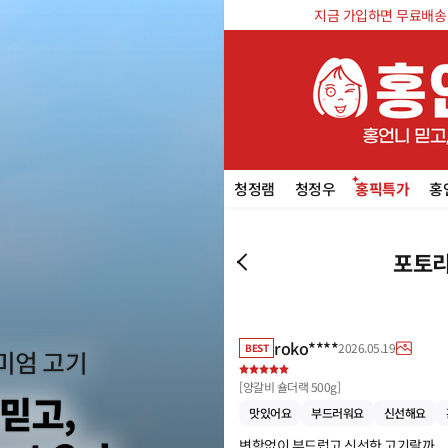
지금 가입하면 무료배송 쿠
청정램
청정우
홍픽특가
홍
포토리
roko****
2026.05.19
BEST
[
양갈비 숄더랙 500g
]
맛있어요
부드러워요
신선해요
변함없이 부드럽고 신선한 고기랄까
