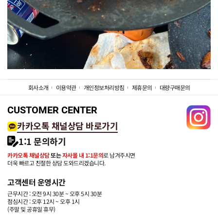
회사소개
이용약관
개인정보처리방침
제휴문의
대량구매문의
CUSTOMER CENTER
카카오톡 채널상담 바로가기
1:1 문의하기
카카오톡 채널상담
또는
자사몰 내 1:1문의
로 남겨주시면
더욱 빠르고 친절한 상담 도와드리겠습니다.
고객센터 운영시간
근무시간 : 오전 9시 30분 ~ 오후 5시 30분
점심시간 : 오후 12시 ~ 오후 1시
(주말 및 공휴일 휴무)