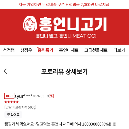
지금 가입하면 무료배송 쿠폰 + 적립금 2,000원 바로지급!
청정램
청정우
홍픽특가
홍언니세트
고급선물세트
다보기
포토리뷰 상세보기
syur****
2026.05.19
BEST
[
양갈비 프렌치랙 500g
]
맛있어요
캠핑가서 먹었어요~믿고먹는 홍언니 재구매 의사 100000000%%!!!!!!