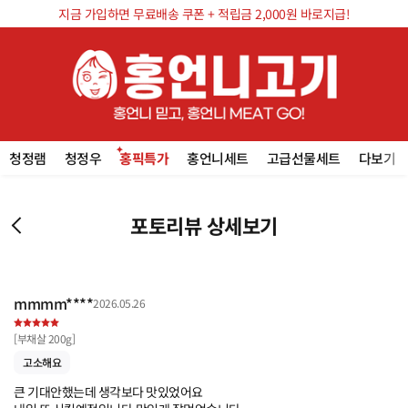
지금 가입하면 무료배송 쿠폰 + 적립금 2,000원 바로지급!
청정램
청정우
홍픽특가
홍언니세트
고급선물세트
다보기
포토리뷰 상세보기
mmmm****
2026.05.26
[
부채살 200g
]
고소해요
큰 기대안했는데 생각보다 맛있었어요 
