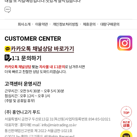
내일 또 시킬예정입니다.맛있게 잘먹었습니다
회사소개
이용약관
개인정보처리방침
제휴문의
대량구매문의
CUSTOMER CENTER
카카오톡 채널상담 바로가기
1:1 문의하기
카카오톡 채널상담
또는
자사몰 내 1:1문의
로 남겨주시면
더욱 빠르고 친절한 상담 도와드리겠습니다.
고객센터 운영시간
근무시간 : 오전 9시 30분 ~ 오후 5시 30분
점심시간 : 오후 12시 ~ 오후 1시
(주말 및 공휴일 휴무)
(주) 홍언니고기 푸드
서울특별시 금천구 두산로13길 31(독산동)
사업자등록번호 894-85-02021
대표자명 : 홍미애
E-mail : info@miatrading.co.kr
통신판매업신고번호 제 2022-서울금천-1021호
©2021 by 홍언니고기푸드 All Rights Reserved.