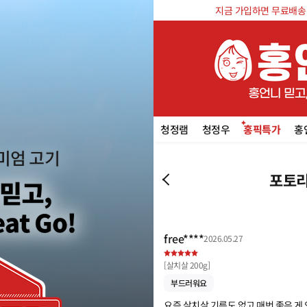
지금 가입하면 무료배송 쿠
청정램
청정우
홍픽특가
홍
포토리
free****
2026.05.27
[
살치살 200g
]
부드러워요
요즘 살치살 기름도 없고 매번 좋은 게