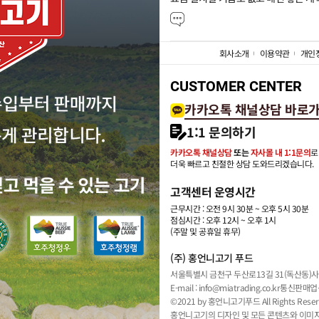
회사소개
이용약관
개인
CUSTOMER CENTER
카카오톡 채널상담 바로
1:1 문의하기
카카오톡 채널상담
또는
자사몰 내 1:1문의
로
더욱 빠르고 친절한 상담 도와드리겠습니다.
고객센터 운영시간
근무시간 : 오전 9시 30분 ~ 오후 5시 30분
점심시간 : 오후 12시 ~ 오후 1시
(주말 및 공휴일 휴무)
(주) 홍언니고기 푸드
서울특별시 금천구 두산로13길 31(독산동)
사
E-mail : info@miatrading.co.kr
통신판매업신
©2021 by 홍언니고기푸드 All Rights Reser
홍언니고기의 디자인 및 모든 콘텐츠와 이미