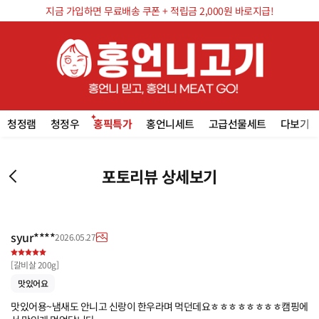
지금 가입하면 무료배송 쿠폰 + 적립금 2,000원 바로지급!
청정램
청정우
홍픽특가
홍언니세트
고급선물세트
다보기
포토리뷰 상세보기
syur****
2026.05.27
[
갈비살 200g
]
맛있어요
맛있어용~냄새도 안니고 신랑이 한우라며 먹던데요ㅎㅎㅎㅎㅎㅎㅎㅎ캠핑에