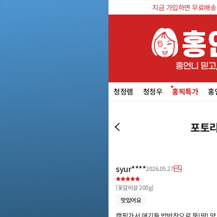
지금 가입하면 무료배송 쿠
청정램
청정우
홍픽특가
홍
포토리
syur****
2026.05.27
[
꽃갈비살 200g
]
맛있어요
캠핑가서 애기들 밥반찬으로 뚝!딱! 양