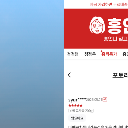
지금 가입하면 무료배송 쿠
청정램
청정우
홍픽특가
홍
포토리
syur****
2026.05.27
[
바베큐차돌 200g
]
맛있어요
바베큐차돌이라는것을 처음 먹어봤어요