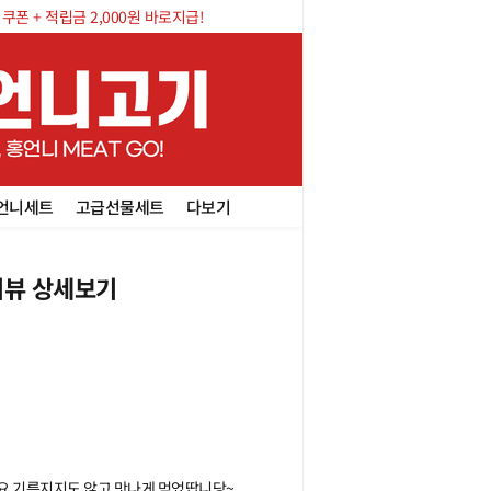
폰 + 적립금 2,000원 바로지급!
언니세트
고급선물세트
다보기
뷰 상세보기
 기름지지도 않고 맛나게 먹었땁니당~