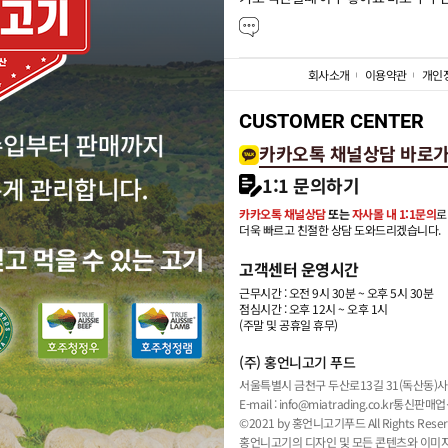
회사소개
이용약관
개인
CUSTOMER CENTER
카카오톡 채널상담 바로
1:1 문의하기
카카오톡 채널상담
또는
자사몰 내 1:1문의
로
더욱 빠르고 친절한 상담 도와드리겠습니다.
고객센터 운영시간
근무시간 : 오전 9시 30분 ~ 오후 5시 30분
점심시간 : 오후 12시 ~ 오후 1시
(주말 및 공휴일 휴무)
(주) 홍언니고기 푸드
서울특별시 금천구 두산로13길 31(독산동)
사
E-mail : info@miatrading.co.kr
통신판매업신
©2021 by 홍언니고기푸드 All Rights Reser
홍언니고기의 디자인 및 모든 콘텐츠와 이미