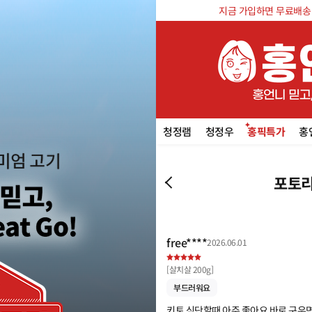
지금 가입하면 무료배송 쿠
청정램
청정우
홍픽특가
홍
포토리
free****
2026.06.01
[
살치살 200g
]
부드러워요
키토 식단할때 아주 좋아요 바로 구우