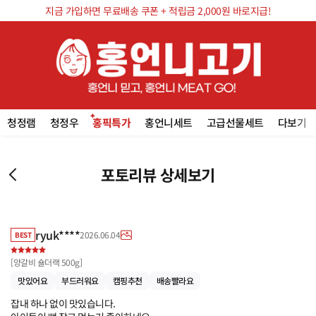
지금 가입하면 무료배송 쿠폰 + 적립금 2,000원 바로지급!
청정램
청정우
홍픽특가
홍언니세트
고급선물세트
다보기
포토리뷰 상세보기
ryuk****
2026.06.04
BEST
[
양갈비 숄더랙 500g
]
맛있어요
부드러워요
캠핑추천
배송빨라요
잡내 하나 없이 맛있습니다.
