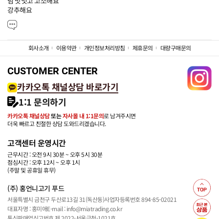
넘 맛잇고 고소해요

강추해요
회사소개
이용약관
개인정보처리방침
제휴문의
대량구매문의
CUSTOMER CENTER
카카오톡 채널상담 바로가기
1:1 문의하기
카카오톡 채널상담
또는
자사몰 내 1:1문의
로 남겨주시면
더욱 빠르고 친절한 상담 도와드리겠습니다.
고객센터 운영시간
근무시간 : 오전 9시 30분 ~ 오후 5시 30분
점심시간 : 오후 12시 ~ 오후 1시
(주말 및 공휴일 휴무)
(주) 홍언니고기 푸드
서울특별시 금천구 두산로13길 31(독산동)
사업자등록번호 894-85-02021
대표자명 : 홍미애
E-mail : info@miatrading.co.kr
통신판매업신고번호 제 2022-서울금천-1021호