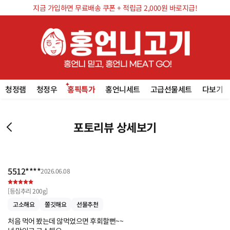
지금 가입하면 무료배송 쿠폰 + 적립금 2,000원 바로지급!
청정램
청정우
홍픽특가
홍언니세트
고급선물세트
다보기
포토리뷰 상세보기
5512****
2026.06.08
[
등심추리 200g
]
고소해요
쫄깃해요
선물추천
처음 먹어 봤는데 않먹었으면 후회할뻔~~
