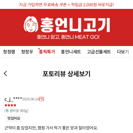
지금 가입하면 무료배송 쿠폰 + 적립금 2,000원 바로지급!
청정램
청정우
홍픽특가
홍언니세트
고급선물세트
다보기
포토리뷰 상세보기
c_j_****
2026.06.16
[
통 갈비살 300g
]
맛있어요
근막이 좀 있었지만, 캠핑 가서 먹기 좋은 양과 질이었어요.