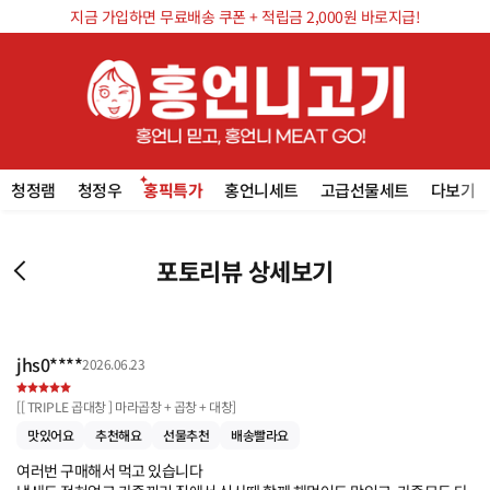
지금 가입하면 무료배송 쿠폰 + 적립금 2,000원 바로지급!
청정램
청정우
홍픽특가
홍언니세트
고급선물세트
다보기
포토리뷰 상세보기
jhs0****
2026.06.23
[
[ TRIPLE 곱대창 ] 마라곱창 + 곱창 + 대창
]
맛있어요
추천해요
선물추천
배송빨라요
여러번 구매해서 먹고 있습니다
