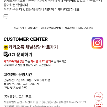
냄새도 전혀없고 가족끼리 집에서 식사때 함께 해먹어도 맛있고  가족모두 다 
좋아하는 맛입니다

우리가족은 다 맛있는데 특히나 대창이 더 맛나다고 하네요
회사소개
이용약관
개인정보처리방침
제휴문의
대량구매문의
CUSTOMER CENTER
카카오톡 채널상담 바로가기
1:1 문의하기
카카오톡 채널상담
또는
자사몰 내 1:1문의
로 남겨주시면
더욱 빠르고 친절한 상담 도와드리겠습니다.
고객센터 운영시간
근무시간 : 오전 9시 30분 ~ 오후 5시 30분
점심시간 : 오후 12시 ~ 오후 1시
(주말 및 공휴일 휴무)
(주) 홍언니고기 푸드
서울특별시 금천구 두산로13길 31(독산동)
사업자등록번호 894-85-02021
대표자명 : 홍미애
E-mail : info@miatrading.co.kr