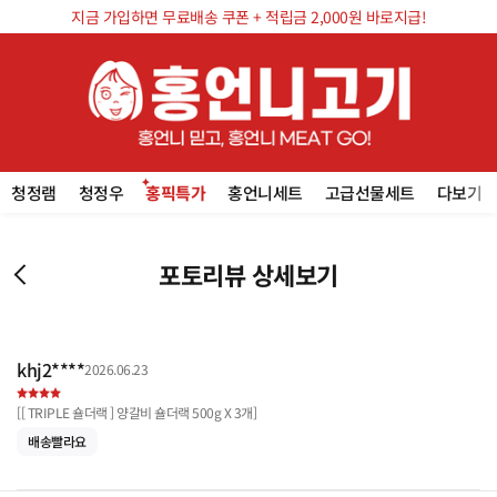
지금 가입하면 무료배송 쿠폰 + 적립금 2,000원 바로지급!
청정램
청정우
홍픽특가
홍언니세트
고급선물세트
다보기
포토리뷰 상세보기
khj2****
2026.06.23
[
[ TRIPLE 숄더랙 ] 양갈비 숄더랙 500g X 3개
]
배송빨라요