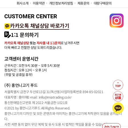
회사소개
이용약관
개인정보처리방침
제휴문의
대량구매문의
CUSTOMER CENTER
카카오톡 채널상담 바로가기
1:1 문의하기
카카오톡 채널상담
또는
자사몰 내 1:1문의
로 남겨주시면
더욱 빠르고 친절한 상담 도와드리겠습니다.
고객센터 운영시간
근무시간 : 오전 9시 30분 ~ 오후 5시 30분
점심시간 : 오후 12시 ~ 오후 1시
(주말 및 공휴일 휴무)
(주) 홍언니고기 푸드
서울특별시 금천구 두산로13길 31(독산동)
사업자등록번호 894-85-02021
대표자명 : 홍미애
E-mail : info@miatrading.co.kr
통신판매업신고번호 제 2022-서울금천-1021호
©2021 by 홍언니고기푸드 All Rights Reserved.
홍언니고기의 디자인 및 모든 콘텐츠와 이미지는 홍언니고기에 저작권이 있음을 공지합니
다.
사전 서면 동의 없이 무단 복제 및 유사 도용 시 법적인 책임을 물을 수 있습니다.
Join / Log-in