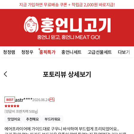
지금 가입하면 무료배송 쿠폰 + 적립금 2,000원 바로지급!
청정램
청정우
홍픽특가
홍언니세트
고급선물세트
다보기
포토리뷰 상세보기
astr****
2026.06.24
BEST
[
양갈비 프렌치랙 500g
]
맛있어요
추천해요
부드러워요
에어프라이어에 가이드대로 구우니 바삭하며 부드럽게 조리되었어요.. 
