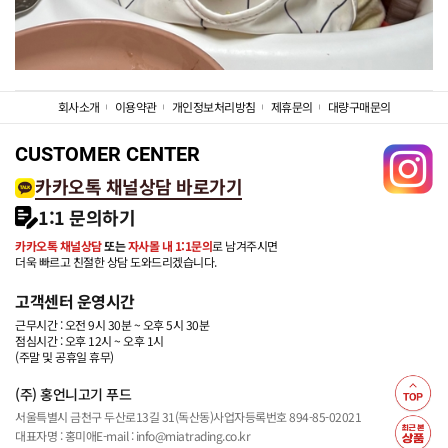
회사소개
이용약관
개인정보처리방침
제휴문의
대량구매문의
CUSTOMER CENTER
카카오톡 채널상담 바로가기
1:1 문의하기
카카오톡 채널상담
또는
자사몰 내 1:1문의
로 남겨주시면
더욱 빠르고 친절한 상담 도와드리겠습니다.
고객센터 운영시간
근무시간 : 오전 9시 30분 ~ 오후 5시 30분
점심시간 : 오후 12시 ~ 오후 1시
(주말 및 공휴일 휴무)
(주) 홍언니고기 푸드
서울특별시 금천구 두산로13길 31(독산동)
사업자등록번호 894-85-02021
대표자명 : 홍미애
E-mail : info@miatrading.co.kr