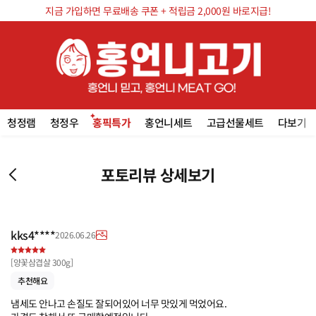
지금 가입하면 무료배송 쿠폰 + 적립금 2,000원 바로지급!
청정램
청정우
홍픽특가
홍언니세트
고급선물세트
다보기
포토리뷰 상세보기
kks4****
2026.06.26
[
양꽃삼겹살 300g
]
추천해요
냄세도 안나고 손질도 잘되어있어 너무 맛있게 먹었어요.
