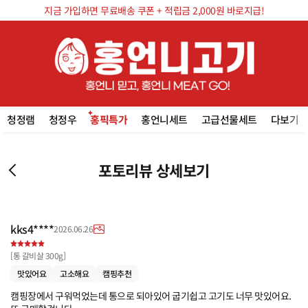
지금 가입하면 무료배송 쿠폰 + 적립금 2,000원 바로지급!
청정램
청정우
홍픽특가
홍언니세트
고급선물세트
다보기
포토리뷰 상세보기
kks4****
2026.06.26
[
통 갈비살 300g
]
맛있어요
고소해요
캠핑추천
캠핑장에서 구워먹었는데 통으로 되아있어 굽기쉽고 고기도 너무 맛있어요.
