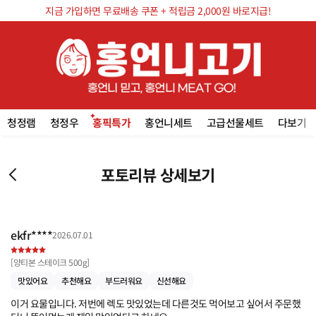
지금 가입하면 무료배송 쿠폰 + 적립금 2,000원 바로지급!
청정램
청정우
홍픽특가
홍언니세트
고급선물세트
다보기
포토리뷰 상세보기
ekfr****
2026.07.01
[
양티본 스테이크 500g
]
맛있어요
추천해요
부드러워요
신선해요
이거 요물입니다. 저번에 렉도 맛있었는데 다른것도 먹어보고 싶어서 주문했