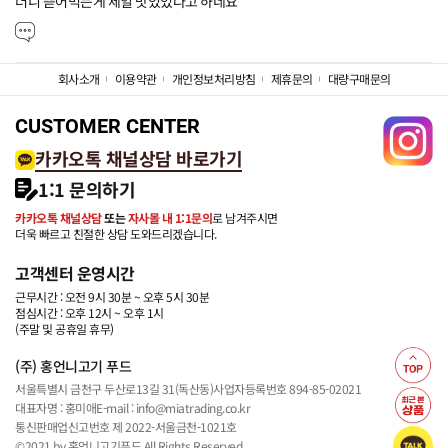
더니 뜯어먹는게 제일 맛있었다고 하네요
회사소개
이용약관
개인정보처리방침
제휴문의
대량구매문의
CUSTOMER CENTER
카카오톡 채널상담 바로가기
1:1 문의하기
카카오톡 채널상담
또는
자사몰 내 1:1문의
로 남겨주시면
더욱 빠르고 친절한 상담 도와드리겠습니다.
고객센터 운영시간
근무시간 : 오전 9시 30분 ~ 오후 5시 30분
점심시간 : 오후 12시 ~ 오후 1시
(주말 및 공휴일 휴무)
(주) 홍언니고기 푸드
서울특별시 금천구 두산로13길 31(독산동)
사업자등록번호 894-85-02021
대표자명 : 홍미애
E-mail : info@miatrading.co.kr
통신판매업신고번호 제 2022-서울금천-1021호
©2021 by 홍언니고기푸드 All Rights Reserved.