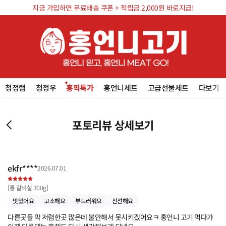
지금 가입하면 무료배송 쿠폰 + 적립금 2,000원 바로지급!
청정램
청정우
홍픽특가
홍언니세트
고급선물세트
다보기
포토리뷰 상세보기
ekfr****
2026.07.01
[
통 갈비살 300g
]
맛있어요
고소해요
부드러워요
신선해요
다른곳들 막 저렴한곳 많은데 불안해서 못시키겠어요ㅋ 홍언니 고기 먹다가 