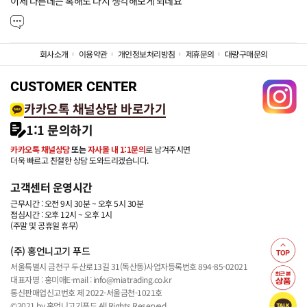
이제 다른데는 혹해도 다시 생각해보게 되네요
회사소개
이용약관
개인정보처리방침
제휴문의
대량구매문의
CUSTOMER CENTER
카카오톡 채널상담 바로가기
1:1 문의하기
카카오톡 채널상담
또는
자사몰 내 1:1문의
로 남겨주시면
더욱 빠르고 친절한 상담 도와드리겠습니다.
고객센터 운영시간
근무시간 : 오전 9시 30분 ~ 오후 5시 30분
점심시간 : 오후 12시 ~ 오후 1시
(주말 및 공휴일 휴무)
(주) 홍언니고기 푸드
서울특별시 금천구 두산로13길 31(독산동)
사업자등록번호 894-85-02021
대표자명 : 홍미애
E-mail : info@miatrading.co.kr
통신판매업신고번호 제 2022-서울금천-1021호
©2021 by 홍언니고기푸드 All Rights Reserved.