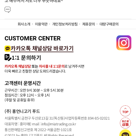
고 해주셔서 저도 너무 뿌듯하네요~
회사소개
이용약관
개인정보처리방침
제휴문의
대량구매문의
CUSTOMER CENTER
카카오톡 채널상담 바로가기
1:1 문의하기
카카오톡 채널상담
또는
자사몰 내 1:1문의
로 남겨주시면
더욱 빠르고 친절한 상담 도와드리겠습니다.
고객센터 운영시간
근무시간 : 오전 9시 30분 ~ 오후 5시 30분
점심시간 : 오후 12시 ~ 오후 1시
(주말 및 공휴일 휴무)
(주) 홍언니고기 푸드
서울특별시 금천구 두산로13길 31(독산동)
사업자등록번호 894-85-02021
대표자명 : 홍미애
E-mail : info@miatrading.co.kr
통신판매업신고번호 제 2022-서울금천-1021호
©2021 by 홍언니고기푸드 All Rights Reserved.