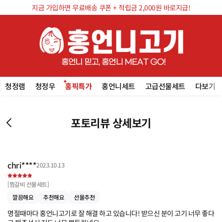
지금 가입하면 무료배송 쿠폰 + 적립금 2,000원 바로지급!
청정램
청정우
홍픽특가
홍언니세트
고급선물세트
다보기
포토리뷰 상세보기
chri****
2023.10.13
[
찜갈비 선물세트
]
깔끔해요
추천해요
선물추천
명절때마다 홍언니고기로 잘 해결 하고 있습니다! 받으신 분이 고기 너무 좋다