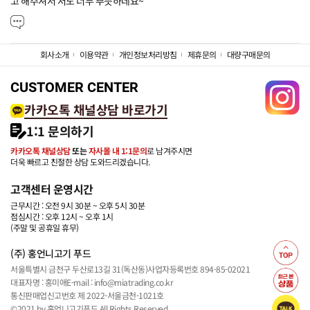
고 해주셔서 저도 너무 뿌듯하네요~
회사소개
이용약관
개인정보처리방침
제휴문의
대량구매문의
CUSTOMER CENTER
카카오톡 채널상담 바로가기
1:1 문의하기
카카오톡 채널상담
또는
자사몰 내 1:1문의
로 남겨주시면
더욱 빠르고 친절한 상담 도와드리겠습니다.
고객센터 운영시간
근무시간 : 오전 9시 30분 ~ 오후 5시 30분
점심시간 : 오후 12시 ~ 오후 1시
(주말 및 공휴일 휴무)
(주) 홍언니고기 푸드
서울특별시 금천구 두산로13길 31(독산동)
사업자등록번호 894-85-02021
대표자명 : 홍미애
E-mail : info@miatrading.co.kr
통신판매업신고번호 제 2022-서울금천-1021호
©2021 by 홍언니고기푸드 All Rights Reserved.