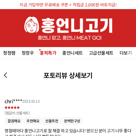
지금 가입하면 무료배송 쿠폰 + 적립금 2,000원 바로지급!
청정램
청정우
홍픽특가
홍언니세트
고급선물세트
다보기
포토리뷰 상세보기
chri****
2023.10.13
[
찜갈비 선물세트
]
깔끔해요
추천해요
선물추천
완벽한구성
명절때마다 홍언니고기로 잘 해결 하고 있습니다! 받으신 분이 고기 너무 좋다