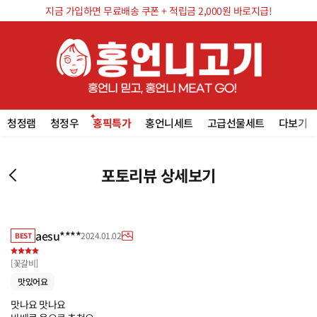
지금 가입하면 무료배송 쿠폰 + 적립금 2,000원 바로지급!
청정램
청정우
홍픽특가
홍언니세트
고급선물세트
다보기
포토리뷰 상세보기
aesu****
2024.01.02
BEST
[
꽃갈비
]
맛있어요
맛나요 맛나요
