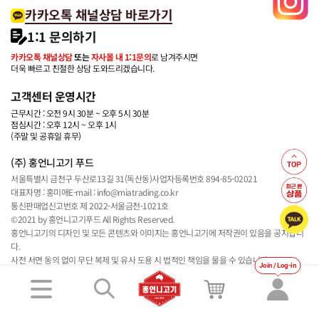
카카오톡 채널상담 바로가기
1:1 문의하기
카카오톡 채널상담
또는
자사몰 내 1:1문의
로 남겨주시면
더욱 빠르고 친절한 상담 도와드리겠습니다.
고객센터 운영시간
근무시간 : 오전 9시 30분 ~ 오후 5시 30분
점심시간 : 오후 12시 ~ 오후 1시
(주말 및 공휴일 휴무)
(주) 홍언니고기 푸드
서울특별시 금천구 두산로13길 31(독산동)
사업자등록번호 894-85-02021
대표자명 : 홍미애
E-mail : info@miatrading.co.kr
통신판매업신고번호 제 2022-서울금천-1021호
©2021 by 홍언니고기푸드 All Rights Reserved.
홍언니고기의 디자인 및 모든 콘텐츠와 이미지는 홍언니고기에 저작권이 있음을 공지합니
다.
사전 서면 동의 없이 무단 복제 및 유사 도용 시 법적인 책임을 물을 수 있습니다.
Join / Log-in