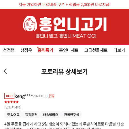
지금 가입하면 무료배송 쿠폰 + 적립금 2,000원 바로지급!
청정램
청정우
홍픽특가
홍언니세트
고급선물세트
다보기
포토리뷰 상세보기
keng****
2024.01.08
BEST
[
양꼬치 4팩
]
맛있어요
캠핑추천
배송빨라요
완벽한구성
4일 주문을 급하게 하고 5일 배송이 되려나 했는데 두발히어로로 다음날 배송