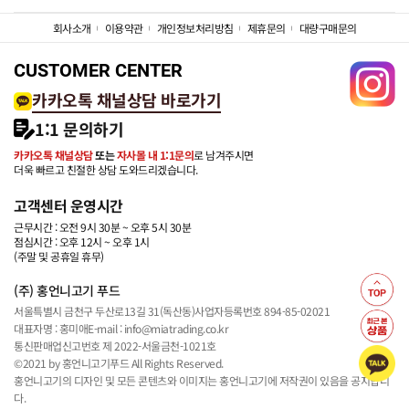
회사소개
이용약관
개인정보처리방침
제휴문의
대량구매문의
CUSTOMER CENTER
카카오톡 채널상담 바로가기
1:1 문의하기
카카오톡 채널상담
또는
자사몰 내 1:1문의
로 남겨주시면
더욱 빠르고 친절한 상담 도와드리겠습니다.
고객센터 운영시간
근무시간 : 오전 9시 30분 ~ 오후 5시 30분
점심시간 : 오후 12시 ~ 오후 1시
(주말 및 공휴일 휴무)
(주) 홍언니고기 푸드
서울특별시 금천구 두산로13길 31(독산동)
사업자등록번호 894-85-02021
대표자명 : 홍미애
E-mail : info@miatrading.co.kr
통신판매업신고번호 제 2022-서울금천-1021호
©2021 by 홍언니고기푸드 All Rights Reserved.
홍언니고기의 디자인 및 모든 콘텐츠와 이미지는 홍언니고기에 저작권이 있음을 공지합니
다.