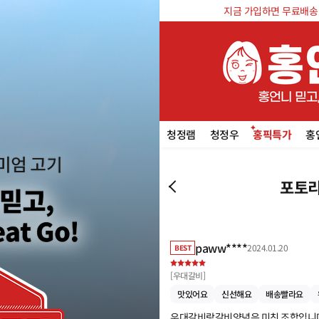
지금 가입하면 무료배송 쿠
청정램
청정우
홍픽특가
홍
포토리
paww****
2024.01.20
BEST
[
우대갈비
]
맛있어요
신선해요
배송빨라요
우대갈비랑갈비양념은 미친 조합입니다