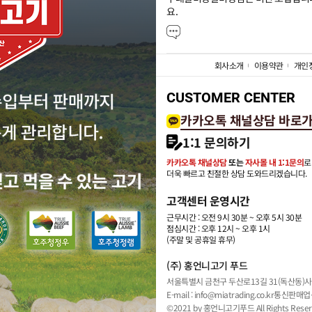
요.
회사소개
이용약관
개인
CUSTOMER CENTER
카카오톡 채널상담 바로
1:1 문의하기
카카오톡 채널상담
또는
자사몰 내 1:1문의
로
더욱 빠르고 친절한 상담 도와드리겠습니다.
고객센터 운영시간
근무시간 : 오전 9시 30분 ~ 오후 5시 30분
점심시간 : 오후 12시 ~ 오후 1시
(주말 및 공휴일 휴무)
(주) 홍언니고기 푸드
서울특별시 금천구 두산로13길 31(독산동)
사
E-mail : info@miatrading.co.kr
통신판매업신
©2021 by 홍언니고기푸드 All Rights Reser