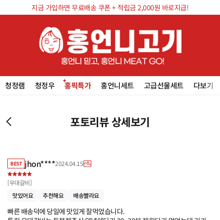
지금 가입하면 무료배송 쿠폰 + 적립금 2,000원 바로지급!
청정램
청정우
홍픽특가
홍언니세트
고급선물세트
다보기
포토리뷰 상세보기
jhon****
2024.04.15
BEST
[
우대갈비
]
맛있어요
추천해요
배송빨라요
빠른 배송덕에 당일에 맛있게 잘먹었습니다. 
