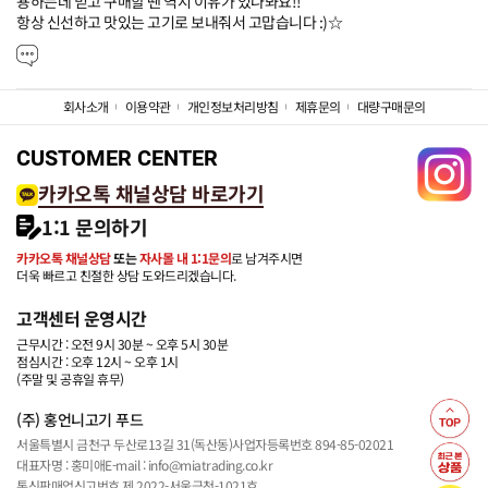
용하는데 믿고 구매할 땐 역시 이유가 있나봐요!!

항상 신선하고 맛있는 고기로 보내줘서 고맙습니다 :)☆
회사소개
이용약관
개인정보처리방침
제휴문의
대량구매문의
CUSTOMER CENTER
카카오톡 채널상담 바로가기
1:1 문의하기
카카오톡 채널상담
또는
자사몰 내 1:1문의
로 남겨주시면
더욱 빠르고 친절한 상담 도와드리겠습니다.
고객센터 운영시간
근무시간 : 오전 9시 30분 ~ 오후 5시 30분
점심시간 : 오후 12시 ~ 오후 1시
(주말 및 공휴일 휴무)
(주) 홍언니고기 푸드
서울특별시 금천구 두산로13길 31(독산동)
사업자등록번호 894-85-02021
대표자명 : 홍미애
E-mail : info@miatrading.co.kr
통신판매업신고번호 제 2022-서울금천-1021호