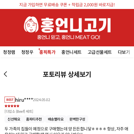
지금 가입하면 무료배송 쿠폰 + 적립금 2,000원 바로지급!
청정램
청정우
홍픽특가
홍언니세트
고급선물세트
다보기
포토리뷰 상세보기
hiru****
2024.05.02
BEST
[
다있소 (Beef) 세트
]
신선해요
홈파티추천
배송빨라요
완벽한구성
두 가족의 집들이 예정으로 구매했는데 양 든든합니닿ㅎㅎㅎㅎ 항상, 자주 애