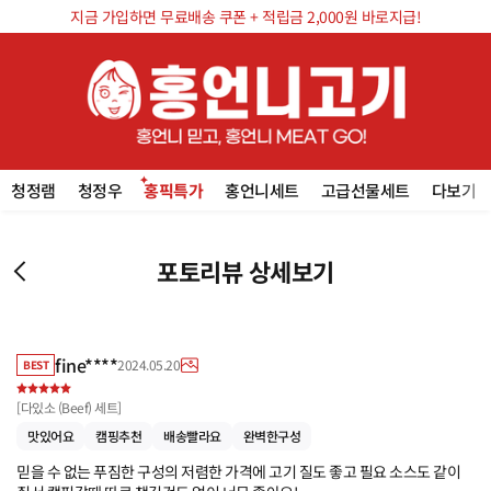
지금 가입하면 무료배송 쿠폰 + 적립금 2,000원 바로지급!
청정램
청정우
홍픽특가
홍언니세트
고급선물세트
다보기
포토리뷰 상세보기
fine****
2024.05.20
BEST
[
다있소 (Beef) 세트
]
맛있어요
캠핑추천
배송빨라요
완벽한구성
믿을 수 없는 푸짐한 구성의 저렴한 가격에 고기 질도 좋고 필요 소스도 같이 