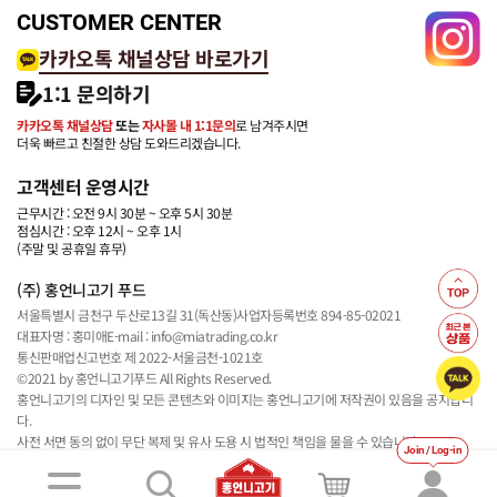
CUSTOMER CENTER
카카오톡 채널상담 바로가기
1:1 문의하기
카카오톡 채널상담
또는
자사몰 내 1:1문의
로 남겨주시면
더욱 빠르고 친절한 상담 도와드리겠습니다.
고객센터 운영시간
근무시간 : 오전 9시 30분 ~ 오후 5시 30분
점심시간 : 오후 12시 ~ 오후 1시
(주말 및 공휴일 휴무)
(주) 홍언니고기 푸드
서울특별시 금천구 두산로13길 31(독산동)
사업자등록번호 894-85-02021
대표자명 : 홍미애
E-mail : info@miatrading.co.kr
통신판매업신고번호 제 2022-서울금천-1021호
©2021 by 홍언니고기푸드 All Rights Reserved.
홍언니고기의 디자인 및 모든 콘텐츠와 이미지는 홍언니고기에 저작권이 있음을 공지합니
다.
사전 서면 동의 없이 무단 복제 및 유사 도용 시 법적인 책임을 물을 수 있습니다.
Join / Log-in