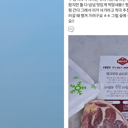
랐지만 둘 다 넘넘 맛있게 먹었네용!!
핑 간다 그래서 이거 사가라고 적극 추
러갈 때 챙겨 가려구요 ㅎㅎ 그릴 숯에 
요!!