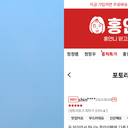
지금 가입하면 무료배송 쿠
청정램
청정우
홍픽특가
홍
포토리
shin****
2024.08.08
BEST
[
양토마호크 최저가 (35%⏬)
]
맛있어요
부드러워요
신선해요
두 덩이라서 하나는 후라이팬에, 다른