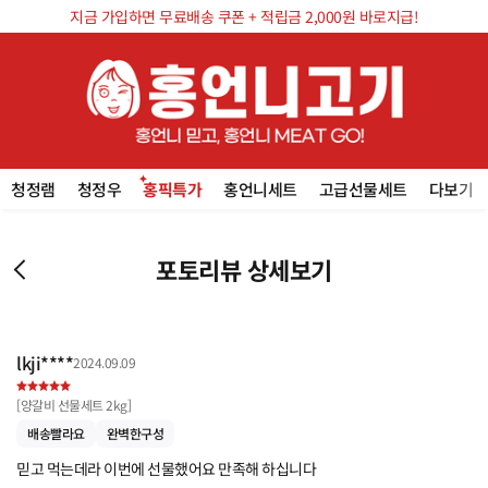
지금 가입하면 무료배송 쿠폰 + 적립금 2,000원 바로지급!
청정램
청정우
홍픽특가
홍언니세트
고급선물세트
다보기
포토리뷰 상세보기
lkji****
2024.09.09
[
양갈비 선물세트 2kg
]
배송빨라요
완벽한구성
믿고 먹는데라 이번에 선물했어요 만족해 하십니다