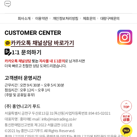
회사소개
이용약관
개인정보처리방침
제휴문의
대량구매문의
CUSTOMER CENTER
카카오톡 채널상담 바로가기
1:1 문의하기
카카오톡 채널상담
또는
자사몰 내 1:1문의
로 남겨주시면
더욱 빠르고 친절한 상담 도와드리겠습니다.
고객센터 운영시간
근무시간 : 오전 9시 30분 ~ 오후 5시 30분
점심시간 : 오후 12시 ~ 오후 1시
(주말 및 공휴일 휴무)
(주) 홍언니고기 푸드
서울특별시 금천구 두산로13길 31(독산동)
사업자등록번호 894-85-02021
대표자명 : 홍미애
E-mail : info@miatrading.co.kr
통신판매업신고번호 제 2022-서울금천-1021호
©2021 by 홍언니고기푸드 All Rights Reserved.
홍언니고기의 디자인 및 모든 콘텐츠와 이미지는 홍언니고기에 저작권이 있음을 공지합니