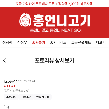
지금 가입하면 무료배송 쿠폰 + 적립금 2,000원 바로지급!
청정램
청정우
홍픽특가
홍언니세트
고급선물세트
다보기
포토리뷰 상세보기
kso@****
2024.09.24
[
양갈비 선물세트 2kg
]
추천해요
선물추천
완벽한구성