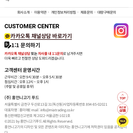
회사소개
이용약관
개인정보처리방침
제휴문의
대량구매문의
CUSTOMER CENTER
카카오톡 채널상담 바로가기
1:1 문의하기
카카오톡 채널상담
또는
자사몰 내 1:1문의
로 남겨주시면
더욱 빠르고 친절한 상담 도와드리겠습니다.
고객센터 운영시간
근무시간 : 오전 9시 30분 ~ 오후 5시 30분
점심시간 : 오후 12시 ~ 오후 1시
(주말 및 공휴일 휴무)
(주) 홍언니고기 푸드
서울특별시 금천구 두산로13길 31(독산동)
사업자등록번호 894-85-02021
대표자명 : 홍미애
E-mail : info@miatrading.co.kr
통신판매업신고번호 제 2022-서울금천-1021호
©2021 by 홍언니고기푸드 All Rights Reserved.
홍언니고기의 디자인 및 모든 콘텐츠와 이미지는 홍언니고기에 저작권이 있음을 공지합니
다.