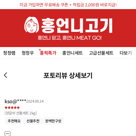
지금 가입하면 무료배송 쿠폰 + 적립금 2,000원 바로지급!
청정램
청정우
홍픽특가
홍언니세트
고급선물세트
다보기
포토리뷰 상세보기
kso@****
2024.09.24
[
양갈비 선물세트 2kg
]
추천해요
선물추천
완벽한구성