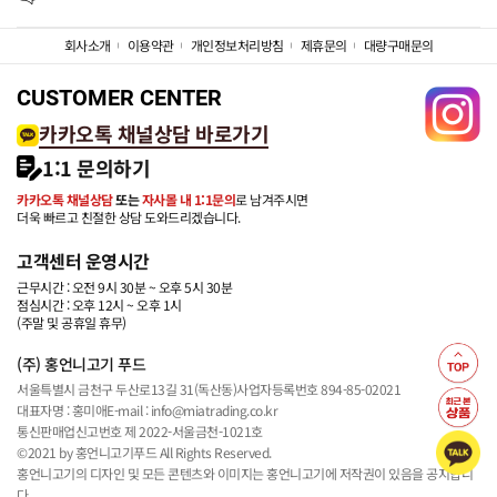
회사소개
이용약관
개인정보처리방침
제휴문의
대량구매문의
CUSTOMER CENTER
카카오톡 채널상담 바로가기
1:1 문의하기
카카오톡 채널상담
또는
자사몰 내 1:1문의
로 남겨주시면
더욱 빠르고 친절한 상담 도와드리겠습니다.
고객센터 운영시간
근무시간 : 오전 9시 30분 ~ 오후 5시 30분
점심시간 : 오후 12시 ~ 오후 1시
(주말 및 공휴일 휴무)
(주) 홍언니고기 푸드
서울특별시 금천구 두산로13길 31(독산동)
사업자등록번호 894-85-02021
대표자명 : 홍미애
E-mail : info@miatrading.co.kr
통신판매업신고번호 제 2022-서울금천-1021호
©2021 by 홍언니고기푸드 All Rights Reserved.
홍언니고기의 디자인 및 모든 콘텐츠와 이미지는 홍언니고기에 저작권이 있음을 공지합니
다.