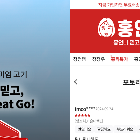
지금 가입하면 무료배송 쿠
청정램
청정우
홍픽특가
홍
포토리
imco****
2024.09.24
[
양꼬치3+숄더랙1
]
맛있어요
깔끔해요
부드러워요
뭐니뭐니해도 
