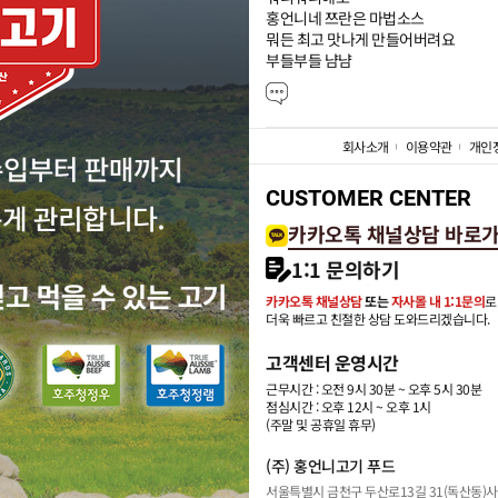
홍언니네 쯔란은 마법소스

뭐든 최고 맛나게 만들어버려요

부들부들 냠냠
회사소개
이용약관
개인
CUSTOMER CENTER
카카오톡 채널상담 바로
1:1 문의하기
카카오톡 채널상담
또는
자사몰 내 1:1문의
로
더욱 빠르고 친절한 상담 도와드리겠습니다.
고객센터 운영시간
근무시간 : 오전 9시 30분 ~ 오후 5시 30분
점심시간 : 오후 12시 ~ 오후 1시
(주말 및 공휴일 휴무)
(주) 홍언니고기 푸드
서울특별시 금천구 두산로13길 31(독산동)
사