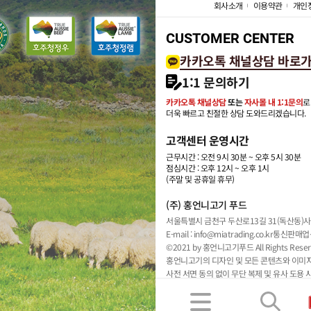
회사소개
이용약관
개인
CUSTOMER CENTER
카카오톡 채널상담 바로
1:1 문의하기
카카오톡 채널상담
또는
자사몰 내 1:1문의
로
더욱 빠르고 친절한 상담 도와드리겠습니다.
고객센터 운영시간
근무시간 : 오전 9시 30분 ~ 오후 5시 30분
점심시간 : 오후 12시 ~ 오후 1시
(주말 및 공휴일 휴무)
(주) 홍언니고기 푸드
서울특별시 금천구 두산로13길 31(독산동)
사
E-mail : info@miatrading.co.kr
통신판매업신
©2021 by 홍언니고기푸드 All Rights Reser
홍언니고기의 디자인 및 모든 콘텐츠와 이미
사전 서면 동의 없이 무단 복제 및 유사 도용 