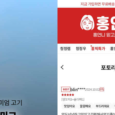
지금 가입하면 무료배송 쿠
청정램
청정우
홍픽특가
홍
포토리
blin****
2024.10.02
BEST
[
양꼬치3+숄더랙1
]
맛있어요
깔끔해요
부드러워요
양도넉넉하고맛있고간편해서먹기좋아요