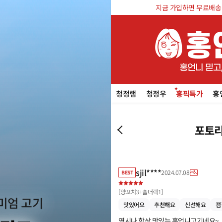
지금 가입하면 무료배송 쿠
청정램
청정우
홍픽특가
홍
포토리
sjil****
2024.07.08
BEST
[
양꼬치3+숄더랙1
]
맛있어요
추천해요
신선해요
캠
역시나 항상 맛있는 홍언니고기네요~
