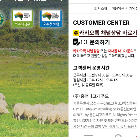
회사소개
이용약관
개인
CUSTOMER CENTER
카카오톡 채널상담 바로
1:1 문의하기
카카오톡 채널상담
또는
자사몰 내 1:1문의
로
더욱 빠르고 친절한 상담 도와드리겠습니다.
고객센터 운영시간
근무시간 : 오전 9시 30분 ~ 오후 5시 30분
점심시간 : 오후 12시 ~ 오후 1시
(주말 및 공휴일 휴무)
(주) 홍언니고기 푸드
서울특별시 금천구 두산로13길 31(독산동)
사
E-mail : info@miatrading.co.kr
통신판매업신
©2021 by 홍언니고기푸드 All Rights Reser
홍언니고기의 디자인 및 모든 콘텐츠와 이미
사전 서면 동의 없이 무단 복제 및 유사 도용 