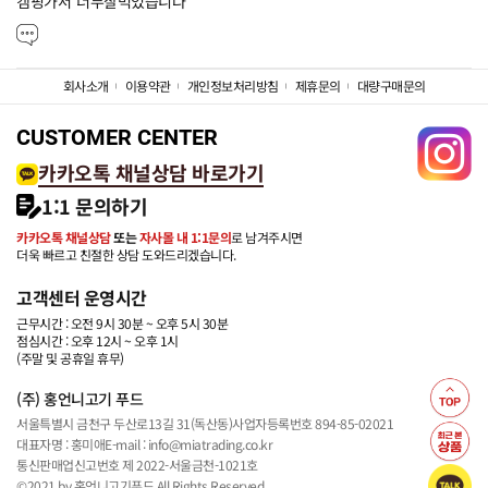
캠핑가서  너무잘먹었습니다
회사소개
이용약관
개인정보처리방침
제휴문의
대량구매문의
CUSTOMER CENTER
카카오톡 채널상담 바로가기
1:1 문의하기
카카오톡 채널상담
또는
자사몰 내 1:1문의
로 남겨주시면
더욱 빠르고 친절한 상담 도와드리겠습니다.
고객센터 운영시간
근무시간 : 오전 9시 30분 ~ 오후 5시 30분
점심시간 : 오후 12시 ~ 오후 1시
(주말 및 공휴일 휴무)
(주) 홍언니고기 푸드
서울특별시 금천구 두산로13길 31(독산동)
사업자등록번호 894-85-02021
대표자명 : 홍미애
E-mail : info@miatrading.co.kr
통신판매업신고번호 제 2022-서울금천-1021호
©2021 by 홍언니고기푸드 All Rights Reserved.