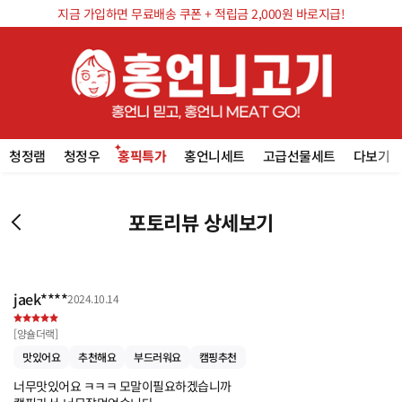
지금 가입하면 무료배송 쿠폰 + 적립금 2,000원 바로지급!
청정램
청정우
홍픽특가
홍언니세트
고급선물세트
다보기
포토리뷰 상세보기
jaek****
2024.10.14
[
양숄더랙
]
맛있어요
추천해요
부드러워요
캠핑추천
너무맛있어요 ㅋㅋㅋ 모말이필요하겠습니까
